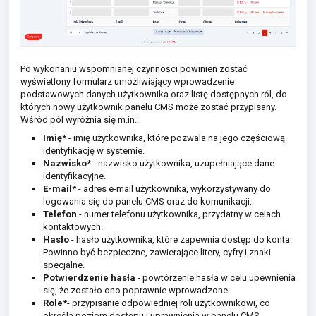
Po wykonaniu wspomnianej czynności powinien zostać
wyświetlony formularz umożliwiający wprowadzenie
podstawowych danych użytkownika oraz listę dostępnych ról, do
których nowy użytkownik panelu CMS może zostać przypisany.
Wśród pól wyróżnia się m.in.:
Imię*
- imię użytkownika, które pozwala na jego częściową
identyfikację w systemie.
Nazwisko*
- nazwisko użytkownika, uzupełniające dane
identyfikacyjne.
E-mail*
- adres e-mail użytkownika, wykorzystywany do
logowania się do panelu CMS oraz do komunikacji.
Telefon
- numer telefonu użytkownika, przydatny w celach
kontaktowych.
Hasło
- hasło użytkownika, które zapewnia dostęp do konta.
Powinno być bezpieczne, zawierające litery, cyfry i znaki
specjalne.
Potwierdzenie hasła
- powtórzenie hasła w celu upewnienia
się, że zostało ono poprawnie wprowadzone.
Role*
- przypisanie odpowiedniej roli użytkownikowi, co
określa poziom dostępu i uprawnienia w panelu CMS.