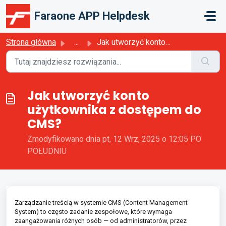
Przejdź do głównej treści
Faraone APP Helpdesk
Strona główna
...
Jak utworzyć konto użytkownika z dostępem do CMS?
Jak utworzyć konto
użytkownika z dostępem do
CMS?
Zmodyfikowano dnia pt, 12 Wrz, 2025 o 12:05 PO
POŁUDNIU
Zarządzanie treścią w systemie CMS (Content Management
System) to często zadanie zespołowe, które wymaga
zaangażowania różnych osób — od administratorów, przez