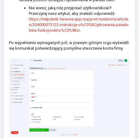
Nie wiesz, jaką rolę przypisać użytkownikowi?
Przeczytaj nasz artykuł, aby znaleźć odpowiedź:
https://helpdesk.faraone.app/support/solutions/article
s/204000073122-instrukcja-u%C5%BCytkowania-panelu-
lista-funkcjonalno%C5%9Bci
.
Po wypełnieniu wymaganych pól, w prawym górnym rogu wyświetli
się komunikat potwierdzający pomyślne utworzenie konta firmy.